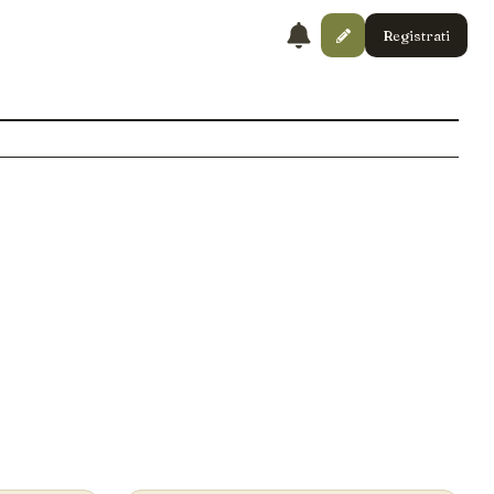
Registrati