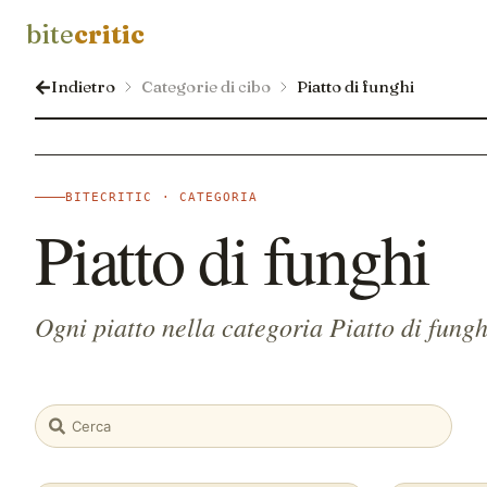
bite
critic
Indietro
Categorie di cibo
Piatto di funghi
BITECRITIC · CATEGORIA
Piatto di funghi
Ogni piatto nella categoria Piatto di funghi