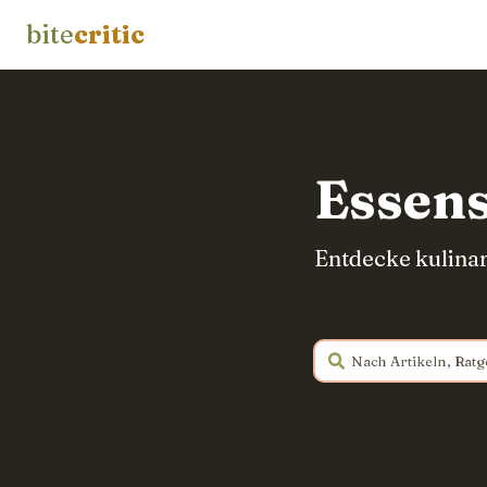
bite
critic
Essens
Entdecke kulinar