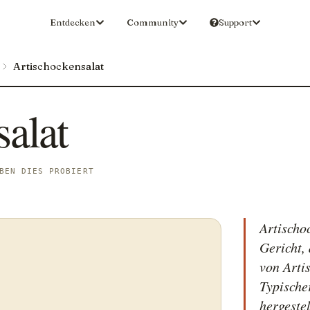
Entdecken
Community
Support
Artischockensalat
alat
BEN DIES PROBIERT
Artischoc
Gericht,
von Arti
Typische
hergestel