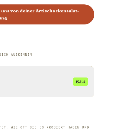
 uns von deiner Artischockensalat-
ung
SICH AUSKENNEN!
6
.54
TET, WIE OFT SIE ES PROBIERT HABEN UND