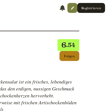
Registrieren
6
.54
Folgen
kensalat ist ein frisches, lebendiges
 das den erdigen, nussigen Geschmack
schockenherzen hervorhebt.
rweise mit frischen Artischockenböden
lt.