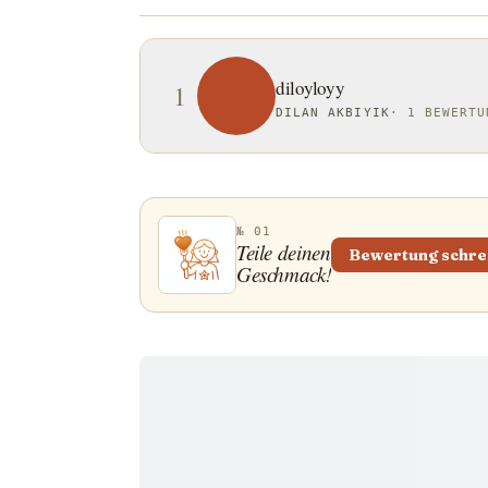
diloyloyy
1
DILAN AKBIYIK
·
1 BEWERTU
№ 01
Teile deinen
Bewertung schre
Geschmack!