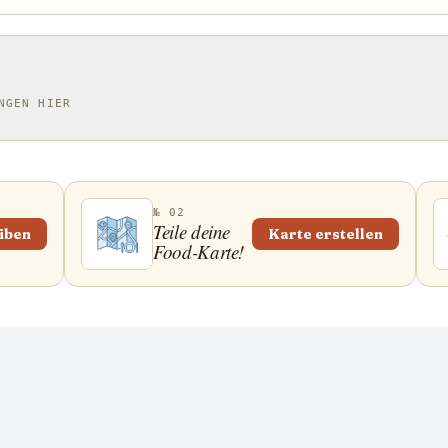
NGEN HIER
№ 02
Teile deine
iben
Karte erstellen
Food-Karte!