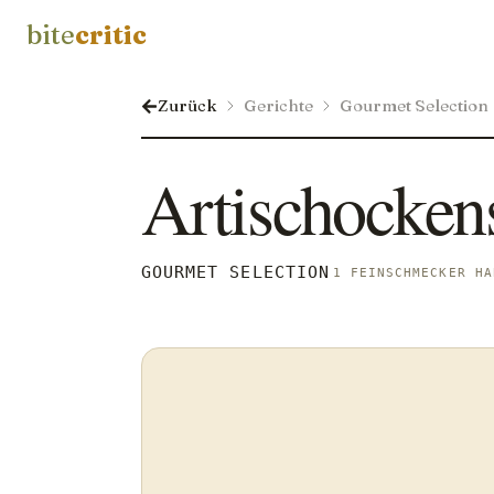
bite
critic
Zurück
Gerichte
Gourmet Selection
Artischockens
GOURMET SELECTION
1 FEINSCHMECKER HA