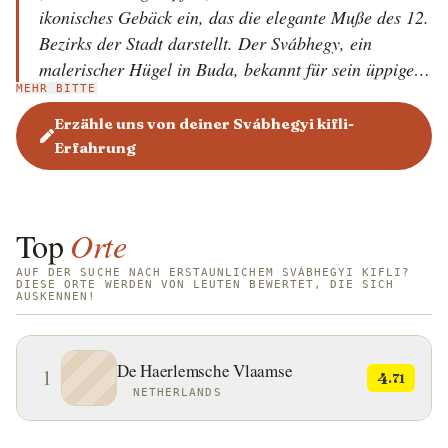
ikonisches Gebäck ein, das die elegante Muße des 12.
Bezirks der Stadt darstellt. Der Svábhegy, ein
malerischer Hügel in Buda, bekannt für sein üppiges
MEHR BITTE
Grün und seine historischen Villen, war traditionell
ein beliebter Sommerrückzugsort für die intellektuelle
Erzähle uns von deiner Svábhegyi kifli-
und kreative Elite der Stadt. Das Svábhegyi kifli
Erfahrung
entstand in dieser Umgebung als beliebtes
Frühstücks- und Snackgebäck. Es handelt sich um ein
halbmondförmiges Brötchen, das sich vom
Top
Orte
gewöhnlichen 'tejes kifli' (Milchkipferl) durch seinen
reichhaltigeren Teig, seine ausgeprägtere
AUF DER SUCHE NACH ERSTAUNLICHEM SVÁBHEGYI KIFLI?
DIESE ORTE WERDEN VON LEUTEN BEWERTET, DIE SICH
AUSKENNEN!
Knusprigkeit und seine historische Verbindung zum
mondänen 'polgári' (bürgerlichen) Lebensstil des
Budapests der Vorkriegszeit unterscheidet. Es ist ein
De Haerlemsche Vlaamse
1
4
Gebäck, das Bilder von sonnendurchfluteten
.71
NETHERLANDS
Veranden, frischer Morgenluft und dem sanften
Tempo des Lebens auf den Budaer Hügeln