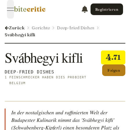
bite
critic
Registrieren
open navigation menu
Zurück
Gerichte
Deep-fried Dishes
Svábhegyi kifli
Svábhegyi kifli
4
.71
Folgen
DEEP-FRIED DISHES
1 FEINSCHMECKER HABEN DIES PROBIERT
BELGIUM
In der nostalgischen und raffinierten Welt der
Budapester Kulinarik nimmt das 'Svábhegyi kifli'
(Schwabenberg-Kipferl) einen besonderen Platz als