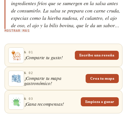
ingredientes fríos que se sumergen en la salsa antes
de consumirlo. La salsa se prepara con carne cruda,
especias como la hierba nudosa, el culantro, el ajo
de oso, el ajo y la bilis bovina, que le da un sabor
MOSTRAR MÁS
amargo. Los llamados ingredientes fríos suelen ser
fideos de arroz, callos, intestinos a la parrilla,
pimientos picantes, repollo y cecina de res ahumada.
№ 01
Hay muchas variaciones de este plato, entre las que
Escribe una reseña
¡Comparte tu gusto!
destacan el sapie de limón que tiene jugo de limón en
lugar de bilis bovina, el sapie con hormigas, el sapie
№ 02
de pescado y el sapie con sangre de cerdo coagulada.
¡Comparte tu mapa
Crea tu mapa
gastronómico!
№ 03
Empieza a ganar
¡Gana recompensas!