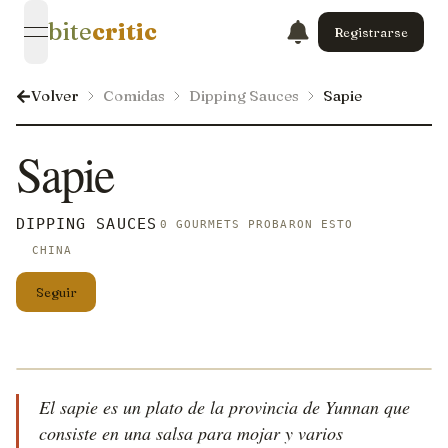
bite
critic
Registrarse
open navigation menu
Volver
Comidas
Dipping Sauces
Sapie
Sapie
DIPPING SAUCES
0 GOURMETS PROBARON ESTO
CHINA
Seguir
El sapie es un plato de la provincia de Yunnan que
consiste en una salsa para mojar y varios