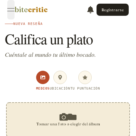
bite
critic
Registrarse
open navigation menu
NUEVA RESEÑA
Califica un plato
Cuéntale al mundo tu último bocado.
MEDIOS
UBICACIÓN
TU PUNTUACIÓN
Tomar una foto o elegir del álbum