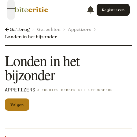
bite
critic
Registreren
open navigation menu
Ga Terug
Gerechten
Appetizers
Londen in het bijzonder
Londen in het
bijzonder
APPETIZERS
0 FOODIES HEBBEN DIT GEPROBEERD
Volgen