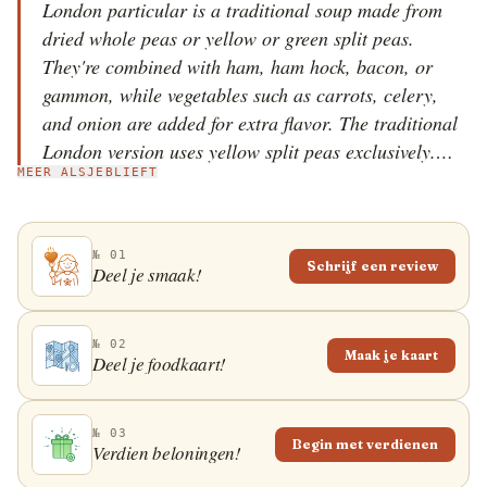
London particular is a traditional soup made from
dried whole peas or yellow or green split peas.
They're combined with ham, ham hock, bacon, or
gammon, while vegetables such as carrots, celery,
and onion are added for extra flavor. The traditional
London version uses yellow split peas exclusively.
MEER ALSJEBLIEFT
When properly prepared, the soup should be so thick
that a spoon can stand upright in it. London
particular is typically served as an appetizer or main
№ 01
dish with crusty bread on the side. The name of the
Schrijf een review
Deel je smaak!
dish comes from the thick smog with a yelowish tinge
by gas street lamps, which looks similar in texture
and color to pea soup. The term London particular
№ 02
Maak je kaart
Deel je foodkaart!
was further popularized by Charles Dickens in his
novel Bleak House. In the 19th century, the soup was
a street food staple in stalls and taverns of London,
№ 03
Begin met verdienen
Verdien beloningen!
but nowadays very few restaurants serve it