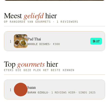
Meest
geliefd
hier
OP RANGORDE VAN GOURMETS · 1 REVIEWERS
Pad Thai
1
9
.17
NOODLE DISHES
·
€300
Top
gourmets
hier
ETERS DIE DEZE PLEK HET BESTE KENNEN
baran
1
BARAN OZOGLU
·
1 REVIEWS HIER
·
SINDS 2025