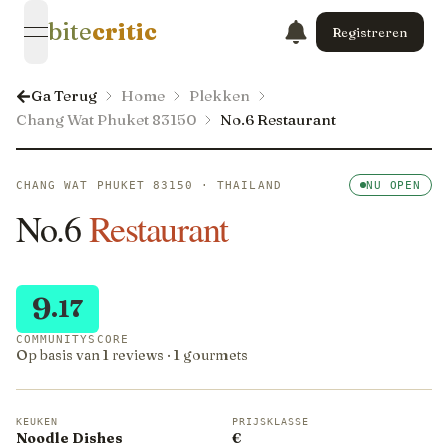
bite
critic
Registreren
open navigation menu
Ga Terug
Home
Plekken
Chang Wat Phuket 83150
No.6 Restaurant
CHANG WAT PHUKET 83150 · THAILAND
NU OPEN
No.6
Restaurant
9
.17
COMMUNITYSCORE
Op basis van 1 reviews · 1 gourmets
KEUKEN
PRIJSKLASSE
Noodle Dishes
€