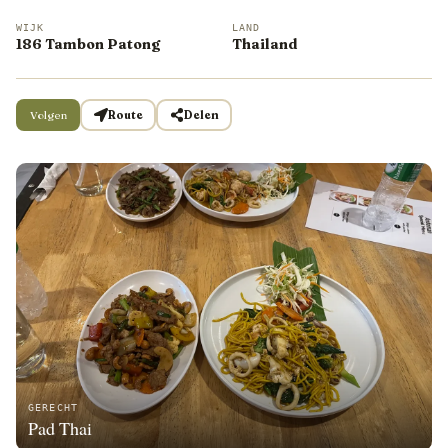
WIJK
LAND
186 Tambon Patong
Thailand
Volgen
Route
Delen
GERECHT
Pad Thai