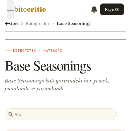
bite
critic
Kayıt Ol
open navigation menu
Geri
Kategoriler
Base Seasonings
BITECRITIC · KATEGORI
Base Seasonings
Base Seasonings kategorisindeki her yemek,
puanlandı ve yorumlandı.