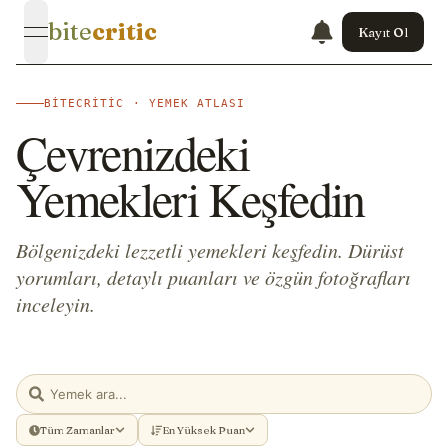
bite
critic
Kayıt Ol
open navigation menu
BITECRITIC · YEMEK ATLASI
Çevrenizdeki
Yemekleri Keşfedin
Bölgenizdeki lezzetli yemekleri keşfedin. Dürüst
yorumları, detaylı puanları ve özgün fotoğrafları
inceleyin.
Tüm Zamanlar
En Yüksek Puan