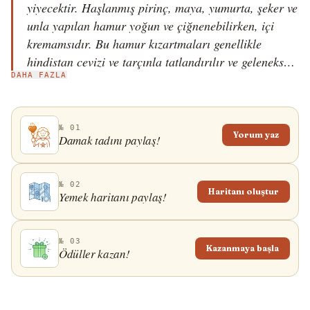
yiyecektir. Haşlanmış pirinç, maya, yumurta, şeker ve
unla yapılan hamur yoğun ve çiğnenebilirken, içi
kremamsıdır. Bu hamur kızartmaları genellikle
hindistan cevizi ve tarçınla tatlandırılır ve geleneksel
DAHA FAZLA
olarak kahvaltıda, yanında da cafe au lait ile servis
edilir. Calas kelimesinin kızarmış kek anlamına gelen
Nupe kara kelimesinden türediği düşünülmektedir.
№ 01
Calas, başlangıçta şehrin Fransız Mahallesi'ndeki
Yorum yaz
Damak tadını paylaş!
Creole sokak satıcıları tarafından satılıyordu ancak
günümüzde New Orleans'ın her yerinde temel bir
kahvaltı ürünüdür.
№ 02
Haritanı oluştur
Yemek haritanı paylaş!
№ 03
Kazanmaya başla
Ödüller kazan!