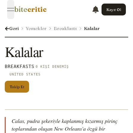
bite
critic
Kayıt Ol
open navigation menu
Geri
Yemekler
Breakfasts
Kalalar
Kalalar
BREAKFASTS
0 KIŞI DENEMIŞ
UNITED STATES
Takip Et
Calas, pudra şekeriyle kaplanmış kızarmış pirinç
toplarından oluşan New Orleans'a özgü bir