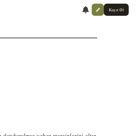
Kayıt Ol
a dondurulmuş yaban mersinlerini altın