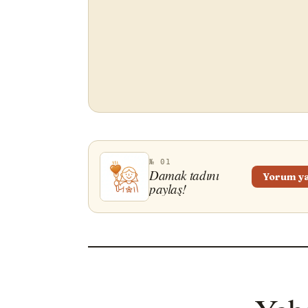
№ 01
Damak tadını
Yorum y
paylaş!