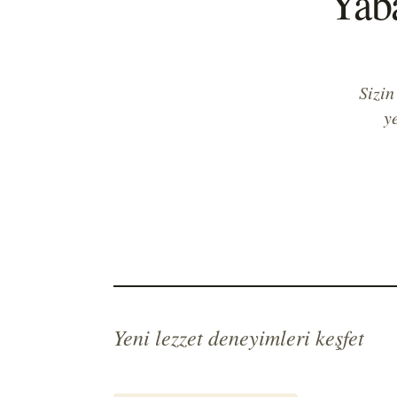
Yaba
Sizin
y
Yeni lezzet deneyimleri keşfet