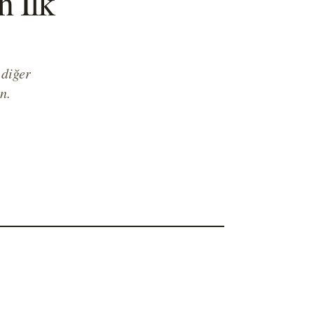
n İlk
pılmış krema bulunur. Temmuz, ABD'de
aban Mersini Ayı ilan edilirken,
lar bunu Ağustos ayında kutlar.
 diğer
n.