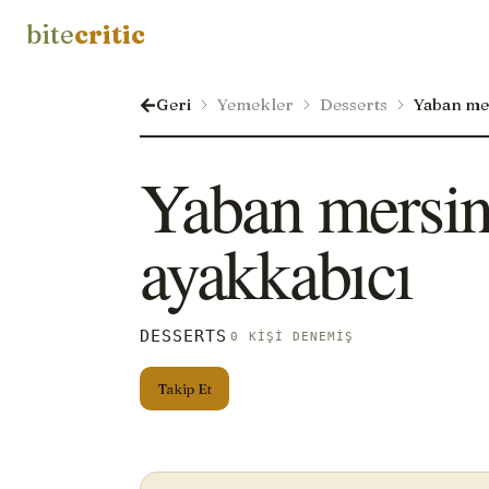
bite
critic
Geri
Yemekler
Desserts
Yaban mer
Yaban mersin
ayakkabıcı
DESSERTS
0 KIŞI DENEMIŞ
Takip Et