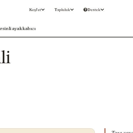
Keşfet
Topluluk
Destek
sinli ayakkabıcı
li
Taze vey