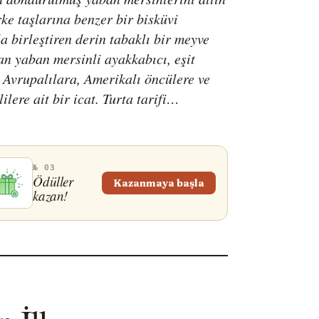
ke taşlarına benzer bir bisküvi
a birleştiren derin tabaklı bir meyve
lan yaban mersinli ayakkabıcı, eşit
 Avrupalılara, Amerikalı öncülere ve
lilere ait bir icat. Turta tarifi
an Amerika'ya getirilmiş ve 19.
 yolda hazırlanmaya uygun bir yemek
kabıcıya basitleştirilmiştir. Yerli
№ 03
ılar yaban mersinlerini hacılarla
Ödüller
Kazanmaya başla
kazan!
mış ve yaban mersinli ayakkabıcı kısa
opüler bir ana yemek haline gelmiş ve
ra bir tatlıya dönüşmüştür.
e, yaban mersinleri o zamanlar
n zirvesinde olduğundan, genellikle 4
utlamaları için hazırlanır ve servis
i arasında bir top vanilyalı dondurma