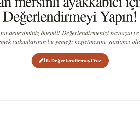
n mersinli ayakkabıcı içi
veya çır
Değerlendirmeyi Yapın!
Ulusal Y
Kanadalı
 tat deneyiminiz önemli! Değerlendirmenizi paylaşın ve
emek tutkunlarının bu yemeği keşfetmesine yardımcı olu
İlk Değerlendirmeyi Yaz