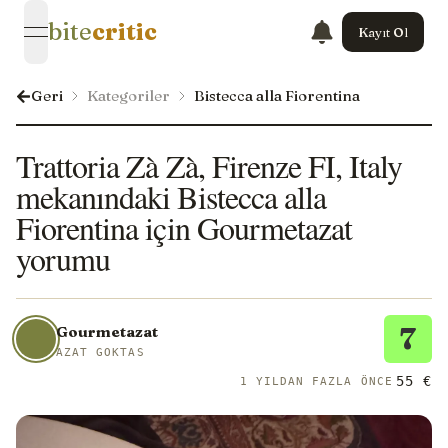
bite
critic
Kayıt Ol
open navigation menu
Geri
Kategoriler
Bistecca alla Fiorentina
Trattoria Zà Zà, Firenze FI, Italy
mekanındaki Bistecca alla
Fiorentina için Gourmetazat
yorumu
7
Gourmetazat
AZAT GOKTAS
55 €
1 YILDAN FAZLA ÖNCE