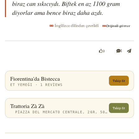
biraz can sıkıcıydı. Biftek en az 1100 gram 
diyorlar ama bence biraz daha azdı.
İngilizce dilinden çevrildi
Orijinali göster
1
2
Fiorentina'da Bistecca
Takip Et
ET YEMEĞI · 1 REVIEWS
Trattoria Zà Zà
Takip Et
PIAZZA DEL MERCATO CENTRALE, 26R, 50123 FIRENZE FI, ITALY