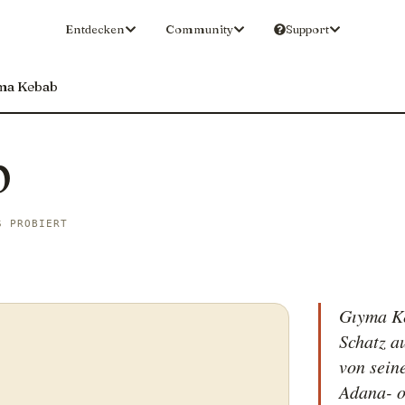
Entdecken
Community
Support
ma Kebab
b
S PROBIERT
Gıyma Ke
Schatz a
von sein
Adana- o