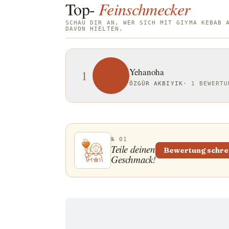
Top-
Feinschmecker
SCHAU DIR AN, WER SICH MIT GIYMA KEBAB 
DAVON HIELTEN.
Yehanoha
1
ÖZGÜR AKBIYIK
·
1 BEWERTU
№ 01
Teile deinen
Bewertung schre
Geschmack!