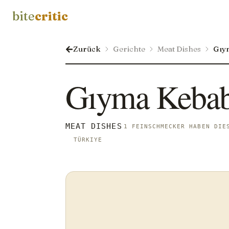
bite
critic
Zurück
Gerichte
Meat Dishes
Gıy
Gıyma Keba
MEAT DISHES
1 FEINSCHMECKER HABEN DIE
TÜRKIYE