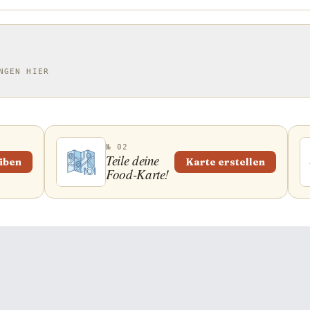
NGEN HIER
№ 02
Teile deine
iben
Karte erstellen
Food-Karte!