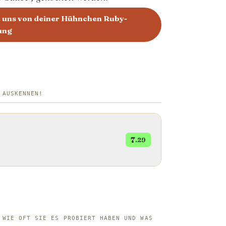
e uns von deiner Hühnchen Ruby-
ung
 AUSKENNEN!
7
.29
 WIE OFT SIE ES PROBIERT HABEN UND WAS