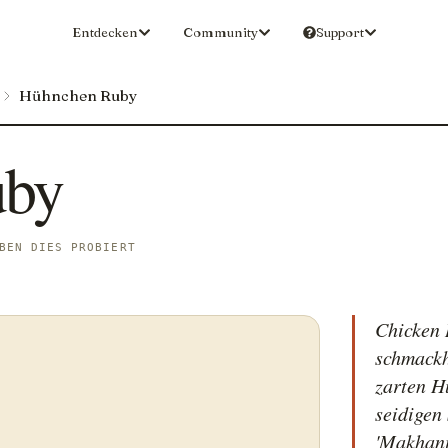
Entdecken
Community
Support
Hühnchen Ruby
uby
BEN DIES PROBIERT
Chicken 
schmackh
zarten H
seidigen
'Makhani