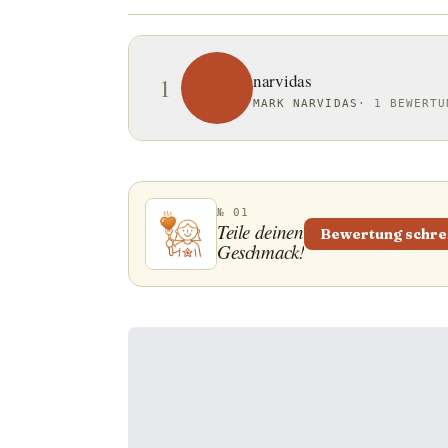
narvidas
1
MARK NARVIDAS
·
1 BEWERTU
№ 01
Teile deinen
Bewertung schre
Geschmack!