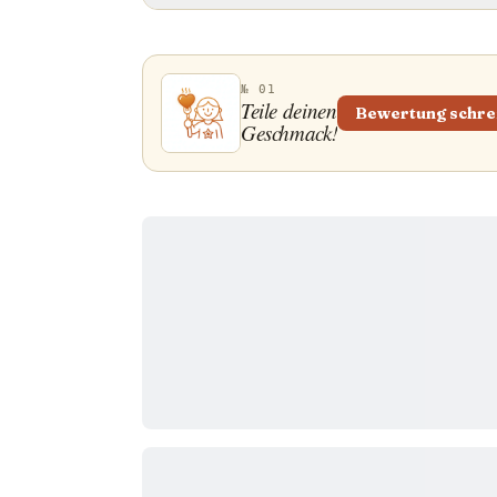
№ 01
Teile deinen
Bewertung schre
Geschmack!