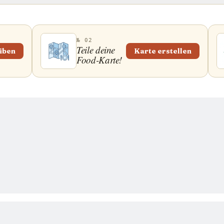
№ 02
Teile deine
iben
Karte erstellen
Food-Karte!