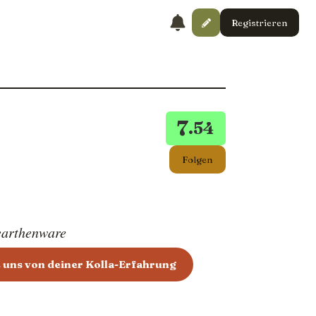
Registrieren
7
.54
Folgen
earthenware
 uns von deiner Kolla-Erfahrung