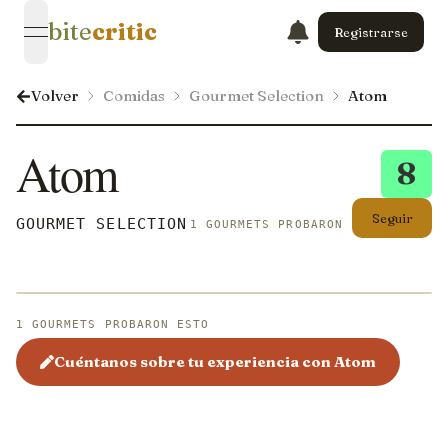
bite
critic
Registrarse
open navigation menu
Volver
Comidas
Gourmet Selection
Atom
Atom
8
Seguir
GOURMET SELECTION
1 GOURMETS PROBARON ESTO
1 GOURMETS PROBARON ESTO
Cuéntanos sobre tu experiencia con Atom