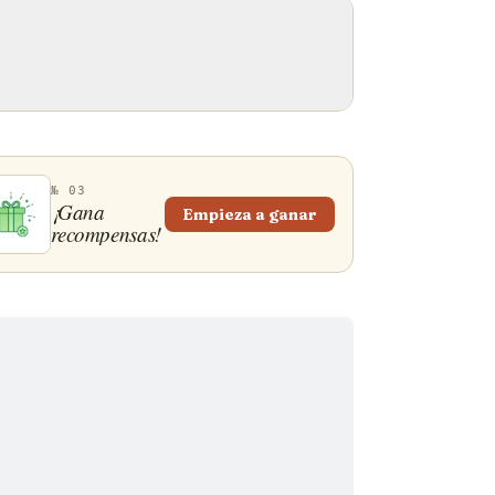
№ 03
¡Gana
Empieza a ganar
recompensas!