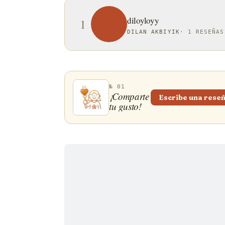
diloyloyy
1
DILAN AKBIYIK
·
1 RESEÑAS
№ 01
¡Comparte
Escribe una rese
tu gusto!