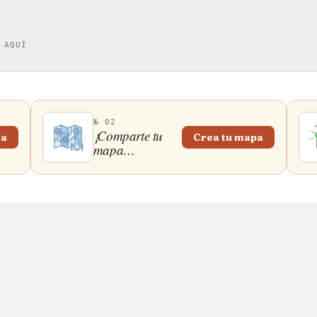
 AQUÍ
№ 02
¡Comparte tu
ña
Crea tu mapa
mapa
gastronómico!