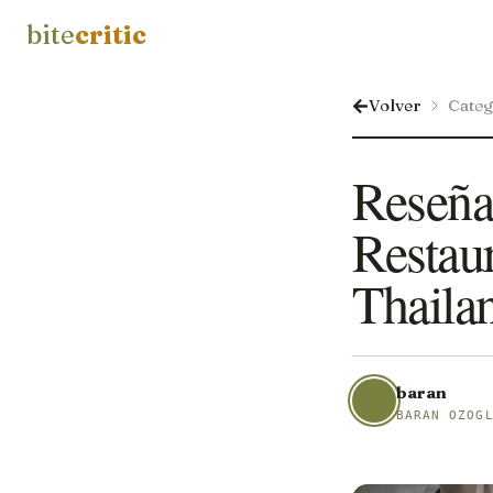
bite
critic
Volver
Categ
Reseña
Restau
Thaila
baran
BARAN OZOG