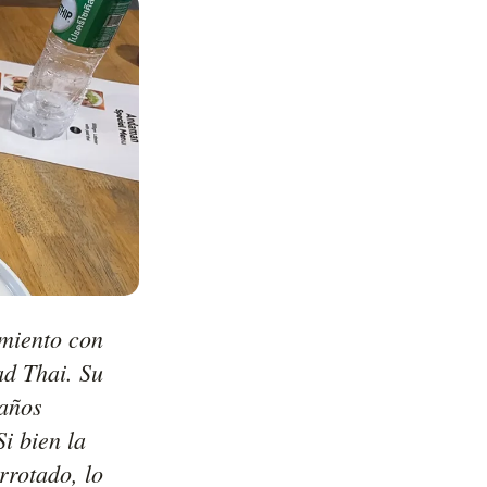
miento con 
d Thai. Su 
años 
i bien la 
rotado, lo 