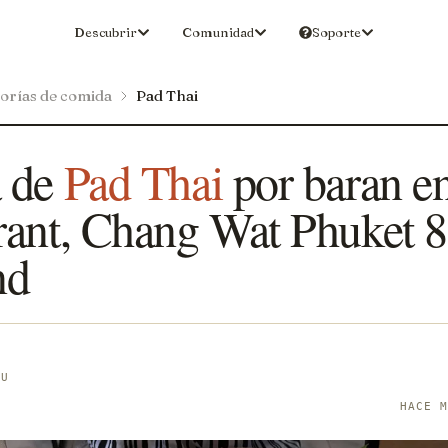
Descubrir
Comunidad
Soporte
orías de comida
Pad Thai
 de
Pad Thai
por baran e
rant, Chang Wat Phuket 
nd
LU
HACE 