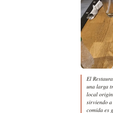
El Restaura
una larga t
local origi
sirviendo a 
comida es g