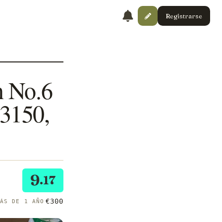
Registrarse
n No.6
83150,
9
.17
€300
MÁS DE 1 AÑO