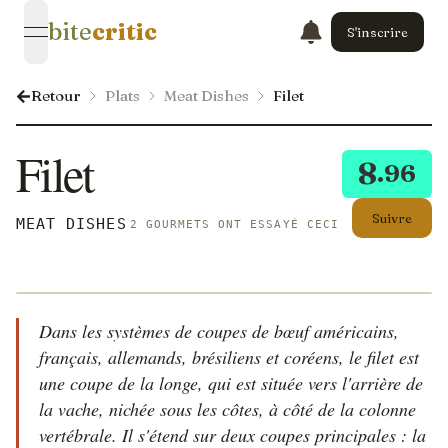
bite
critic
S'inscrire
open navigation menu
Retour
Plats
Meat Dishes
Filet
Filet
8
.96
Suivre
MEAT DISHES
2 GOURMETS ONT ESSAYÉ CECI
Dans les systèmes de coupes de bœuf américains,
français, allemands, brésiliens et coréens, le filet est
une coupe de la longe, qui est située vers l'arrière de
la vache, nichée sous les côtes, à côté de la colonne
vertébrale. Il s'étend sur deux coupes principales : la