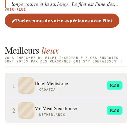
longe courte et la surlonge. Le filet est l'une des
VOIR PLUS
coupes de bœuf les plus tendres car il provient d'un
muscle qui ne fait pas beaucoup d'exercice. C'est
Parlez-nous de votre expérience avec Filet
également l'une des coupes de bœuf les plus prisées et
donc les plus chères, en raison de sa tendreté et de sa
saveur. Étant donné la tendreté de cette coupe, le filet
Meilleurs
lieux
est souvent cuit rapidement à feu vif, avec des
méthodes telles que la cuisson au gril ou au gril. Il
VOUS CHERCHEZ DU FILET INCROYABLE ? CES ENDROITS
SONT NOTÉS PAR DES PERSONNES QUI S'Y CONNAISSENT !
est souvent servi légèrement saignant pour conserver
sa texture tendre.
Hotel Medistone
1
8
.96
CROATIA
Mr. Meat Steakhouse
2
8
.96
NETHERLANDS