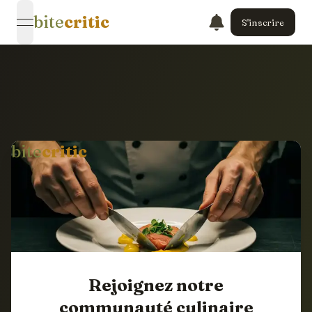
bite
critic
S'inscrire
open navigation menu
bite
critic
Rejoignez notre
communauté culinaire