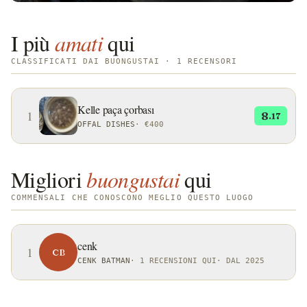
I più
amati
qui
CLASSIFICATI DAI BUONGUSTAI · 1 RECENSORI
Kelle paça çorbası
1
8
.17
OFFAL DISHES
·
€400
Migliori
buongustai
qui
COMMENSALI CHE CONOSCONO MEGLIO QUESTO LUOGO
cenk
1
CB
CENK BATMAN
·
1 RECENSIONI QUI
·
DAL 2025