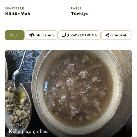
QUARTIERE
PAESE
Kültür Mah
Türkiye
Segui
Indicazioni
(0232) 421 20 24
Condividi
PIATTO
Kelle paça çorbası