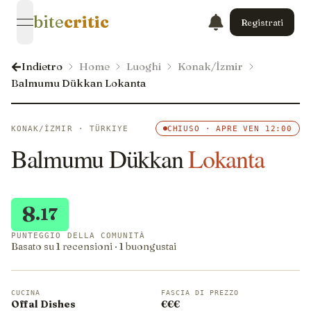
bite
critic
Registrati
open navigation menu
Indietro
Home
Luoghi
Konak/İzmir
Balmumu Dükkan Lokanta
KONAK/İZMIR · TÜRKIYE
CHIUSO · APRE VEN 12:00
Balmumu Dükkan
Lokanta
8
.17
PUNTEGGIO DELLA COMUNITÀ
Basato su 1 recensioni · 1 buongustai
CUCINA
FASCIA DI PREZZO
Offal Dishes
€€€