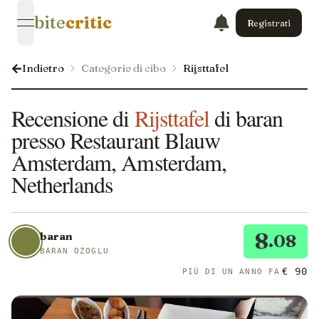
bite
critic
Registrati
open navigation menu
Indietro
Categorie di cibo
Rijsttafel
Recensione di
Rijsttafel
di baran
presso Restaurant Blauw
Amsterdam, Amsterdam,
Netherlands
8
baran
.08
BARAN OZOGLU
€ 90
PIÙ DI UN ANNO FA