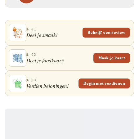
№ 01
Schrijf een review
Deel je smaak!
№ 02
Maak je kaart
Deel je foodkaart!
№ 03
Begin met verdienen
Verdien beloningen!