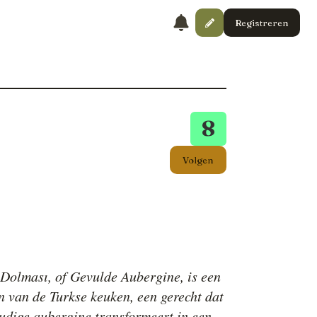
Registreren
8
Volgen
 Dolması, of Gevulde Aubergine, is een
n van de Turkse keuken, een gerecht dat
udige aubergine transformeert in een