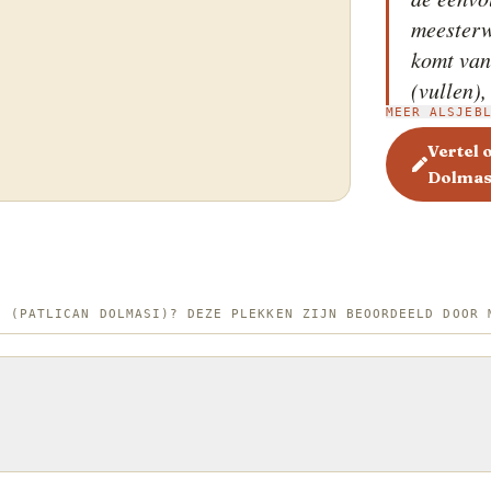
meesterw
komt van
(vullen)
MEER ALSJEB
groenten
Zeegebied 
Vertel 
Dolmas
versie, 
(kuru pat
speciaal 
de zomer
aan een 
E (PATLICAN DOLMASI)? DEZE PLEKKEN ZIJN BEOORDEELD DOOR 
bewaren 
gerehydr
unieke, i
geconcen
aubergines n
meestal e