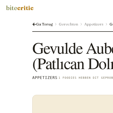
bite
critic
Ga Terug
Gerechten
Appetizers
G
Gevulde Aub
(Patlıcan Dol
APPETIZERS
1 FOODIES HEBBEN DIT GEPRO