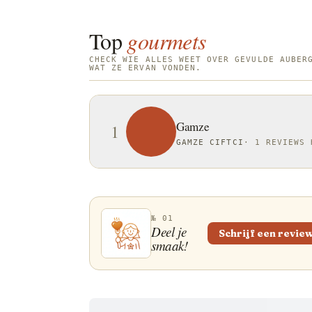
Top
gourmets
CHECK WIE ALLES WEET OVER GEVULDE AUBER
WAT ZE ERVAN VONDEN.
Gamze
1
GAMZE CIFTCI
·
1 REVIEWS 
№ 01
Deel je
Schrijf een revie
smaak!