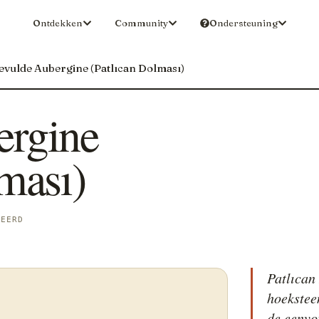
Ontdekken
Community
Ondersteuning
evulde Aubergine (Patlıcan Dolması)
ergine
ması)
BEERD
Patlıcan
hoekstee
de eenvo