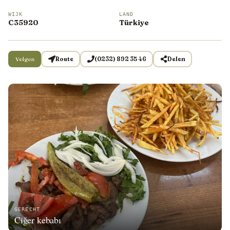
WIJK
LAND
C35920
Türkiye
Volgen
Route
(0232) 892 35 46
Delen
GERECHT
Ciğer kebabı