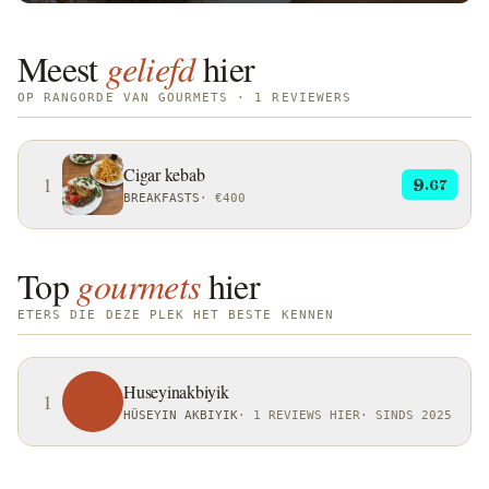
Meest
geliefd
hier
OP RANGORDE VAN GOURMETS · 1 REVIEWERS
Cigar kebab
1
9
.67
BREAKFASTS
·
€400
Top
gourmets
hier
ETERS DIE DEZE PLEK HET BESTE KENNEN
Huseyinakbiyik
1
HÜSEYIN AKBIYIK
·
1 REVIEWS HIER
·
SINDS 2025