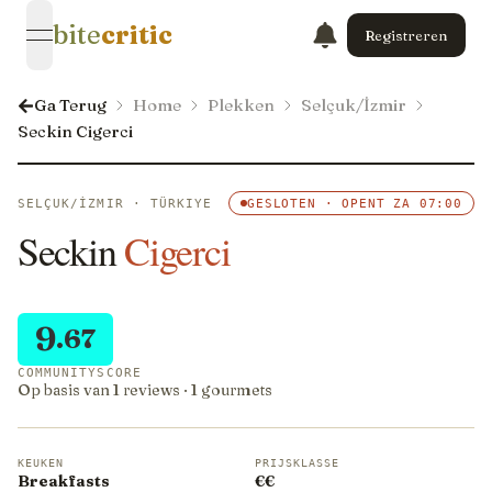
bite
critic
Registreren
open navigation menu
Ga Terug
Home
Plekken
Selçuk/İzmir
Seckin Cigerci
SELÇUK/İZMIR · TÜRKIYE
GESLOTEN · OPENT ZA 07:00
Seckin
Cigerci
9
.67
COMMUNITYSCORE
Op basis van 1 reviews · 1 gourmets
KEUKEN
PRIJSKLASSE
Breakfasts
€€