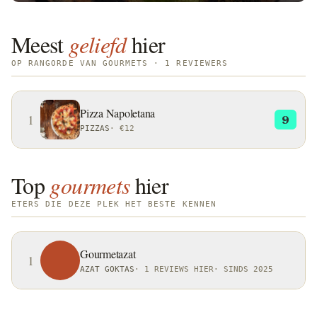
Meest
geliefd
hier
OP RANGORDE VAN GOURMETS · 1 REVIEWERS
Pizza Napoletana
1
9
PIZZAS
·
€12
Top
gourmets
hier
ETERS DIE DEZE PLEK HET BESTE KENNEN
Gourmetazat
1
AZAT GOKTAS
·
1 REVIEWS HIER
·
SINDS 2025