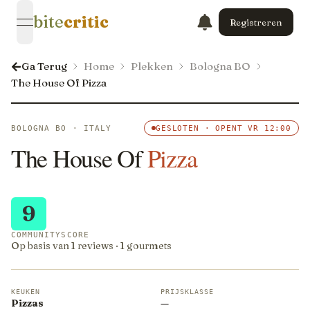
bite
critic
Registreren
open navigation menu
Ga Terug
Home
Plekken
Bologna BO
The House Of Pizza
BOLOGNA BO · ITALY
GESLOTEN · OPENT VR 12:00
The House Of
Pizza
9
COMMUNITYSCORE
Op basis van 1 reviews · 1 gourmets
KEUKEN
PRIJSKLASSE
Pizzas
—