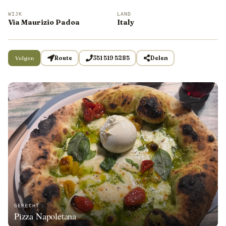
WIJK
LAND
Via Maurizio Padoa
Italy
Volgen
Route
351 519 5285
Delen
GERECHT
Pizza Napoletana