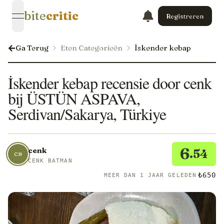
bite
critic
Registreren
open navigation menu
Ga Terug
Eten Categorieën
İskender kebap
İskender kebap recensie door cenk
bij ÜSTÜN ASPAVA,
Serdivan/Sakarya, Türkiye
6
cenk
.54
CB
CENK BATMAN
₺650
MEER DAN 1 JAAR GELEDEN