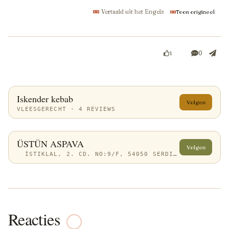
Vertaald uit het Engels
Toon origineel
0
1
Iskender kebab
Volgen
VLEESGERECHT · 4 REVIEWS
ÜSTÜN ASPAVA
Volgen
İSTIKLAL, 2. CD. NO:9/F, 54050 SERDIVAN/SAKARYA, TÜRKIYE
Reacties