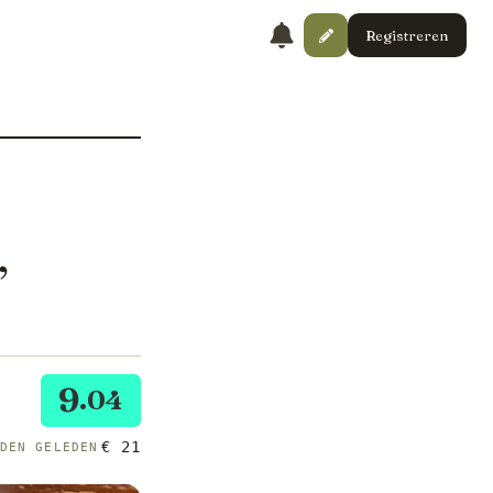
Registreren
,
9
.04
€ 21
NDEN GELEDEN