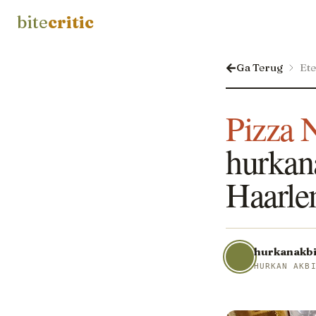
bite
critic
Ga Terug
Et
Pizza 
hurkana
Haarle
hurkanakbi
HURKAN AKB