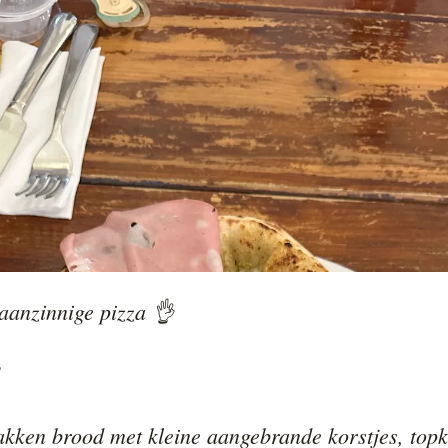
anzinnige pizza 👌



akken brood met kleine aangebrande korstjes, topkw