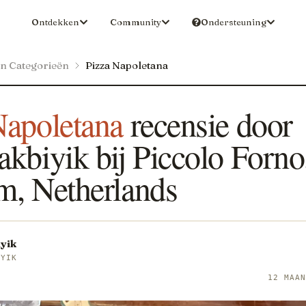
Ontdekken
Community
Ondersteuning
en Categorieën
Pizza Napoletana
Napoletana
recensie door
kbiyik bij Piccolo Forno
m, Netherlands
yik
IYIK
12 MAA