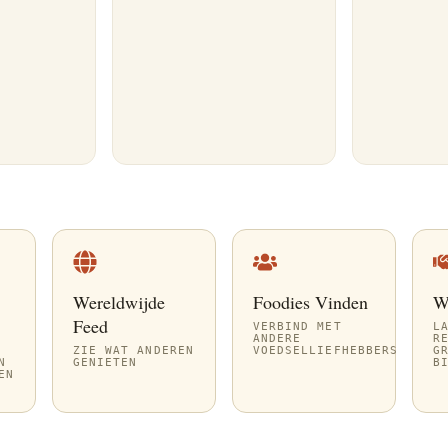
Wereldwijde
Foodies Vinden
W
Feed
VERBIND MET
L
ANDERE
R
ZIE WAT ANDEREN
VOEDSELLIEFHEBBERS
G
N
GENIETEN
B
EN