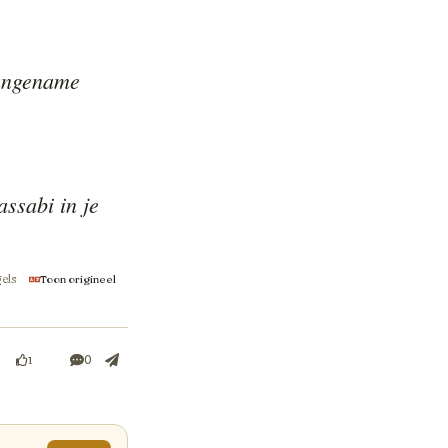
angename 
ssabi in je 
gels
Toon origineel
0
1