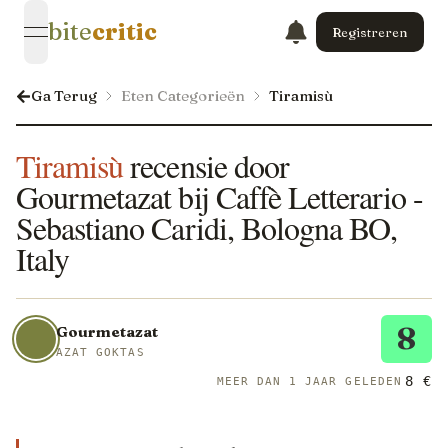
bite
critic
Registreren
open navigation menu
Ga Terug
Eten Categorieën
Tiramisù
Tiramisù
recensie door
Gourmetazat bij Caffè Letterario -
Sebastiano Caridi, Bologna BO,
Italy
8
Gourmetazat
AZAT GOKTAS
8 €
MEER DAN 1 JAAR GELEDEN