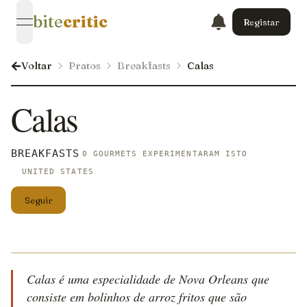
bite
critic
Registar
open navigation menu
Voltar
Pratos
Breakfasts
Calas
Calas
BREAKFASTS
0 GOURMETS EXPERIMENTARAM ISTO
UNITED STATES
Seguir
Calas é uma especialidade de Nova Orleans que
consiste em bolinhos de arroz fritos que são