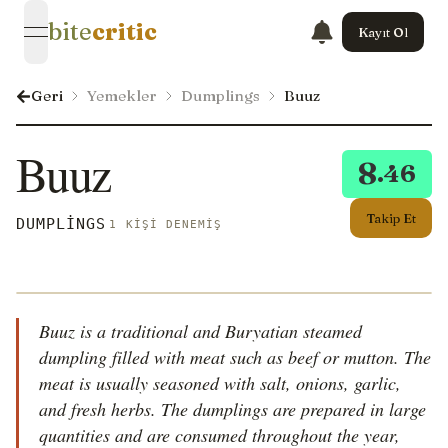
bite
critic
Kayıt Ol
open navigation menu
Geri
Yemekler
Dumplings
Buuz
Buuz
8
.46
Takip Et
DUMPLINGS
1 KIŞI DENEMIŞ
Buuz is a traditional and Buryatian steamed
dumpling filled with meat such as beef or mutton. The
meat is usually seasoned with salt, onions, garlic,
and fresh herbs. The dumplings are prepared in large
quantities and are consumed throughout the year,