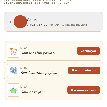
DEĞERLENDIRMELERINE GÖRE SIRALANIR.
Gamze
1
GAMZE CIFTCI
·
BURADA 1 DEĞERLENDIRME
№ 01
Yorum yaz
Damak tadını paylaş!
№ 02
Haritanı oluştur
Yemek haritanı paylaş!
№ 03
Kazanmaya başla
Ödüller kazan!