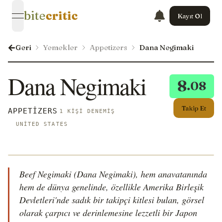
bite
critic
Kayıt Ol
open navigation menu
Geri
Yemekler
Appetizers
Dana Negimaki
Dana Negimaki
8
.08
Takip Et
APPETIZERS
1 KIŞI DENEMIŞ
UNITED STATES
Beef Negimaki (Dana Negimaki), hem anavatanında
hem de dünya genelinde, özellikle Amerika Birleşik
Devletleri'nde sadık bir takipçi kitlesi bulan, görsel
olarak çarpıcı ve derinlemesine lezzetli bir Japon