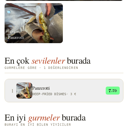
YEMEK
Panzerotti
En çok
sevilenler
burada
GURMELERE GÖRE · 1 DEĞERLENDIREN
Panzerotti
1
7
.79
DEEP-FRIED DISHES
·
3 €
En iyi
gurmeler
burada
BURAYI EN IYI BILEN YIYICILER