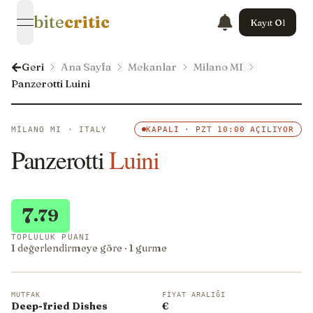
bite
critic
Kayıt Ol
open navigation menu
Geri
Ana Sayfa
Mekanlar
Milano MI
Panzerotti Luini
MILANO MI · ITALY
KAPALI · PZT 10:00 AÇILIYOR
Panzerotti
Luini
7
.79
TOPLULUK PUANI
1 değerlendirmeye göre · 1 gurme
MUTFAK
FIYAT ARALIĞI
Deep-fried Dishes
€