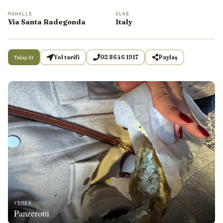
MAHALLE
ÜLKE
Via Santa Radegonda
Italy
Takip Et
Yol tarifi
02 8646 1917
Paylaş
YEMEK
Panzerotti