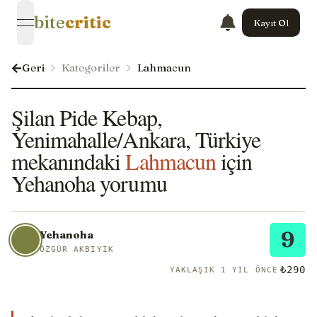
bite
critic
Kayıt Ol
open navigation menu
Geri
Kategoriler
Lahmacun
Şilan Pide Kebap,
Yenimahalle/Ankara, Türkiye
mekanındaki
Lahmacun
için
Yehanoha yorumu
9
Yehanoha
ÖZGÜR AKBIYIK
₺290
YAKLAŞIK 1 YIL ÖNCE