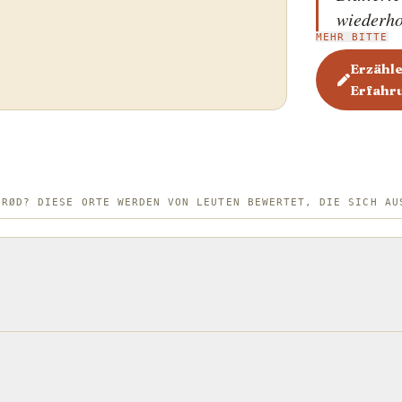
wiederho
MEHR BITTE
selbst ge
Kreation,
Erzähle
Erfahr
Teig wir
mit arom
Traditio
Himbeere
sind dän
BRØD? DIESE ORTE WERDEN VON LEUTEN BEWERTET, DIE SICH AU
Beliebth
regionssp
während 
in den w
erhältli
eingearb
Mandelbl
was zu e