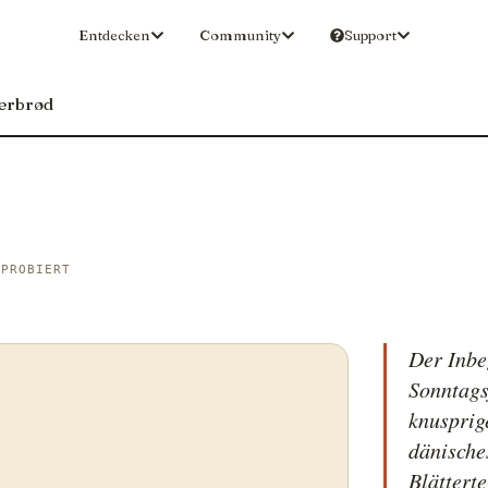
Entdecken
Community
Support
erbrød
 PROBIERT
Der Inbe
Sonntags
knusprig
dänische
Blätterte