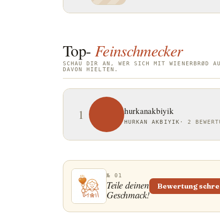
Top-
Feinschmecker
SCHAU DIR AN, WER SICH MIT WIENERBRØD A
DAVON HIELTEN.
hurkanakbiyik
1
HURKAN AKBIYIK
·
2 BEWERT
№ 01
Teile deinen
Bewertung schre
Geschmack!