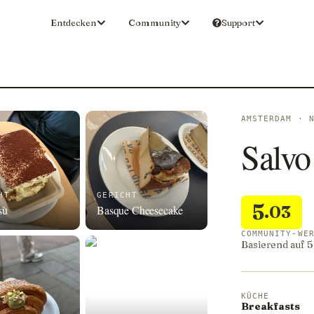
Entdecken
Community
Support
AMSTERDAM · 
Salvo
HT
GERICHT
5
.03
sù
Basque Cheesecake
COMMUNITY-WE
Basierend auf 
KÜCHE
Breakfasts