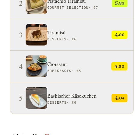
Pistachio Tiramisu
2
5
.83
GOURMET SELECTION
·
€7
Tiramisù
3
4
.96
DESSERTS
·
€6
Croissant
4
4
.50
BREAKFASTS
·
€5
Baskischer Käsekuchen
5
4
.04
DESSERTS
·
€6