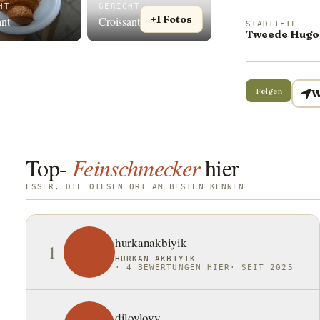
HT
GERICHT
+1 Fotos
ant
Croissant
STADTTEIL
Tweede Hugo 
Folgen
W
Top-
Feinschmecker
hier
ESSER, DIE DIESEN ORT AM BESTEN KENNEN
hurkanakbiyik
1
HURKAN AKBIYIK
·
4 BEWERTUNGEN HIER
·
SEIT 2025
diloyloyy