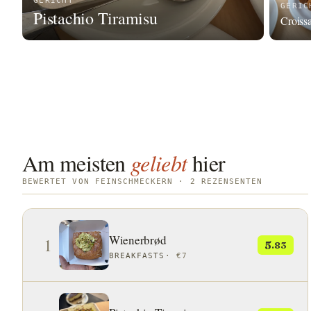
GERICHT
GERIC
Pistachio Tiramisu
Croiss
Am meisten
geliebt
hier
BEWERTET VON FEINSCHMECKERN · 2 REZENSENTEN
Wienerbrød
1
5
.83
BREAKFASTS
·
€7