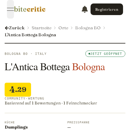
bite
critic
Registrieren
open navigation menu
Zurück
Startseite
Orte
Bologna BO
L'Antica Bottega Bologna
BOLOGNA BO · ITALY
JETZT GEÖFFNET
L'Antica Bottega
Bologna
4
.29
COMMUNITY-WERTUNG
Basierend auf 1 Bewertungen · 1 Feinschmecker
KÜCHE
PREISSPANNE
Dumplings
—