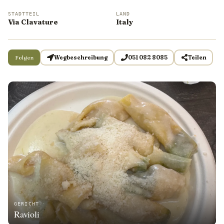
STADTTEIL
LAND
Via Clavature
Italy
Folgen
Wegbeschreibung
051 082 8085
Teilen
GERICHT
Ravioli