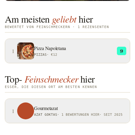
Am meisten
geliebt
hier
BEWERTET VON FEINSCHMECKERN · 1 REZENSENTEN
Pizza Napoletana
1
9
PIZZAS
·
€12
Top-
Feinschmecker
hier
ESSER, DIE DIESEN ORT AM BESTEN KENNEN
Gourmetazat
1
AZAT GOKTAS
·
1 BEWERTUNGEN HIER
·
SEIT 2025