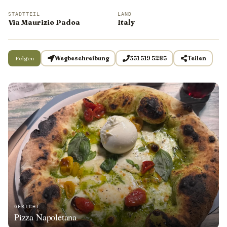
STADTTEIL
LAND
Via Maurizio Padoa
Italy
Folgen
Wegbeschreibung
351 519 5285
Teilen
GERICHT
Pizza Napoletana