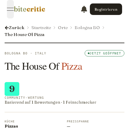
bite
critic
Registrieren
open navigation menu
Zurück
Startseite
Orte
Bologna BO
The House Of Pizza
BOLOGNA BO · ITALY
JETZT GEÖFFNET
The House Of
Pizza
9
COMMUNITY-WERTUNG
Basierend auf 1 Bewertungen · 1 Feinschmecker
KÜCHE
PREISSPANNE
Pizzas
—