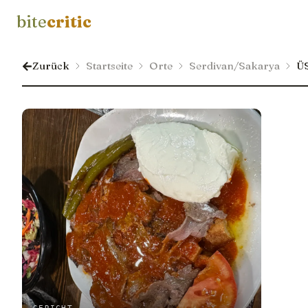
bite
critic
Zurück
Startseite
Orte
Serdivan/Sakarya
Ü