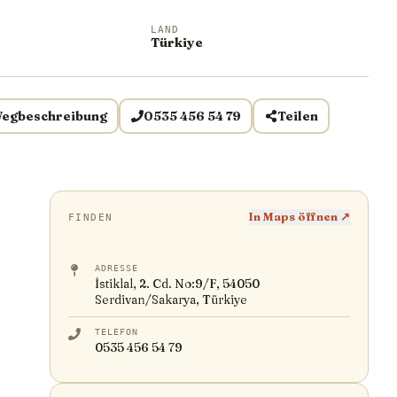
LAND
Türkiye
egbeschreibung
0535 456 54 79
Teilen
In Maps öffnen ↗
FINDEN
ADRESSE
İstiklal, 2. Cd. No:9/F, 54050
Serdivan/Sakarya, Türkiye
TELEFON
0535 456 54 79