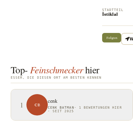
STADTTEIL
İstiklal
Folgen
W
Top-
Feinschmecker
hier
ESSER, DIE DIESEN ORT AM BESTEN KENNEN
cenk
1
CB
CENK BATMAN
·
1 BEWERTUNGEN HIER
·
SEIT 2025