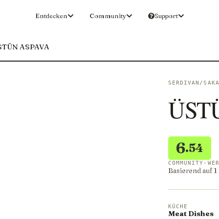
Entdecken
Community
Support
STÜN ASPAVA
SERDIVAN/SAK
ÜST
6
.54
COMMUNITY-WE
Basierend auf 
KÜCHE
Meat Dishes