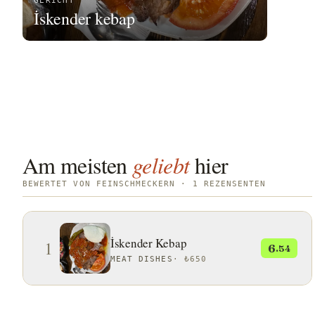
GERICHT
İskender kebap
Am meisten
geliebt
hier
BEWERTET VON FEINSCHMECKERN · 1 REZENSENTEN
İskender Kebap
1
6
.54
MEAT DISHES
·
₺650