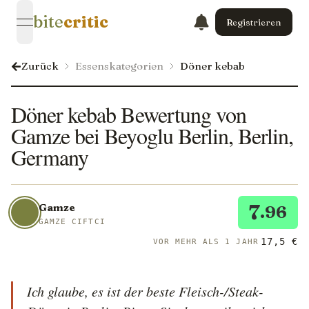
bite
critic
Registrieren
open navigation menu
Zurück
Essenskategorien
Döner kebab
Döner kebab Bewertung von
Gamze bei Beyoglu Berlin, Berlin,
Germany
7
Gamze
.96
GAMZE CIFTCI
17,5 €
VOR MEHR ALS 1 JAHR
Ich glaube, es ist der beste Fleisch-/Steak-