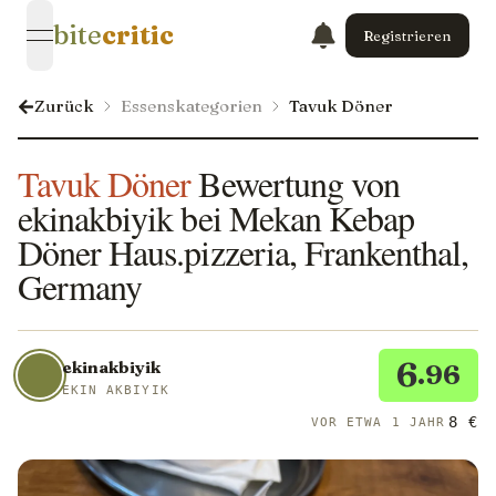
bite
critic
Registrieren
open navigation menu
Zurück
Essenskategorien
Tavuk Döner
Tavuk Döner
Bewertung von
ekinakbiyik bei Mekan Kebap
Döner Haus.pizzeria, Frankenthal,
Germany
6
ekinakbiyik
.96
EKIN AKBIYIK
8 €
VOR ETWA 1 JAHR