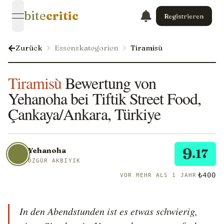
bite
critic
Registrieren
open navigation menu
Zurück
Essenskategorien
Tiramisù
Tiramisù
Bewertung von
Yehanoha bei Tiftik Street Food,
Çankaya/Ankara, Türkiye
9
Yehanoha
.17
ÖZGÜR AKBIYIK
₺400
VOR MEHR ALS 1 JAHR
In den Abendstunden ist es etwas schwierig, 