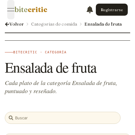
bite
critic
Registrarse
open navigation menu
Volver
Categorías de comida
Ensalada de fruta
BITECRITIC · CATEGORÍA
Ensalada de fruta
Cada plato de la categoría Ensalada de fruta,
puntuado y reseñado.