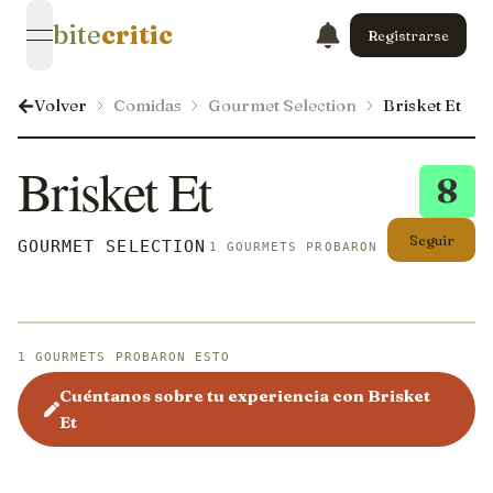
bite
critic
Registrarse
open navigation menu
Volver
Comidas
Gourmet Selection
Brisket Et
Brisket Et
8
Seguir
GOURMET SELECTION
1 GOURMETS PROBARON ESTO
1 GOURMETS PROBARON ESTO
Cuéntanos sobre tu experiencia con Brisket
Et