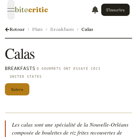
bite
critic
S'inscrire
open navigation menu
Retour
Plats
Breakfasts
Calas
Calas
BREAKFASTS
0 GOURMETS ONT ESSAYÉ CECI
UNITED STATES
Suivre
Les calas sont une spécialité de la Nouvelle-Orléans
composée de boulettes de riz frites recouvertes de