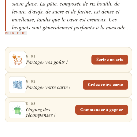
sucre glace. La pâte, composée de riz bouilli, de
levure, d'œufs, de sucre et de farine, est dense et
moelleuse, tandis que le cœur est crémeux. Ces
beignets sont généralement parfumés à la muscade et
VOIR PLUS
à la cannelle, et sont traditionnellement servis au
petit-déjeuner, avec du café au lait à côté. Le mot
calas serait dérivé du mot nupe kara, qui signifie
№ 01
gâteau frit. À l'origine, les calas étaient vendues par
Écrire un avis
Partagez vos goûts !
des vendeurs ambulants créoles dans le quartier
français de la ville, mais aujourd'hui, elles
constituent un aliment de base du petit-déjeuner dans
№ 02
Créez votre carte
Partagez votre carte !
toute la Nouvelle-Orléans.
№ 03
Gagnez des
Commencer à gagner
récompenses !