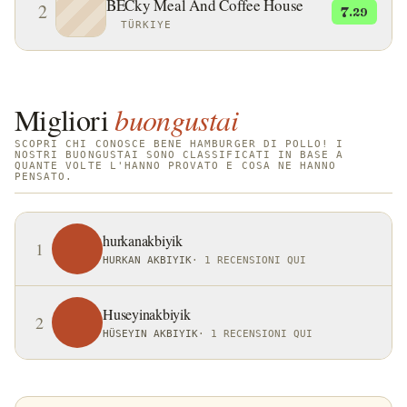
BECky Meal And Coffee House
2
7
.29
TÜRKIYE
Migliori
buongustai
SCOPRI CHI CONOSCE BENE HAMBURGER DI POLLO! I
NOSTRI BUONGUSTAI SONO CLASSIFICATI IN BASE A
QUANTE VOLTE L'HANNO PROVATO E COSA NE HANNO
PENSATO.
hurkanakbiyik
1
HURKAN AKBIYIK
·
1 RECENSIONI QUI
Huseyinakbiyik
2
HÜSEYIN AKBIYIK
·
1 RECENSIONI QUI