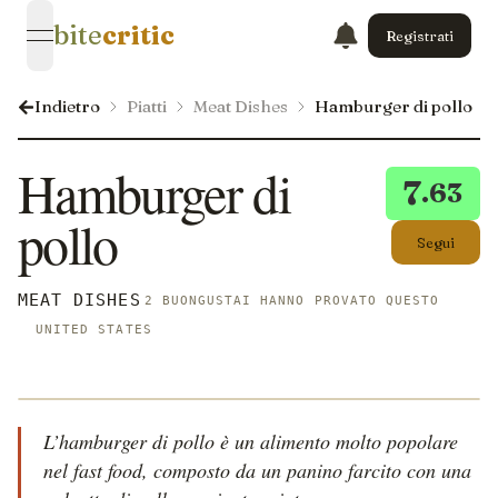
bite
critic
Registrati
open navigation menu
Indietro
Piatti
Meat Dishes
Hamburger di pollo
Hamburger di
7
.63
pollo
Segui
MEAT DISHES
2 BUONGUSTAI HANNO PROVATO QUESTO
UNITED STATES
L’hamburger di pollo è un alimento molto popolare
nel fast food, composto da un panino farcito con una