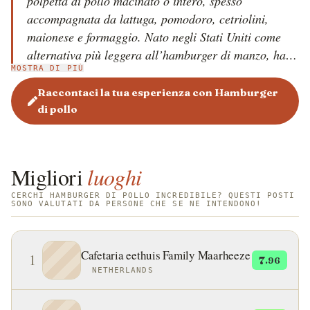
polpetta di pollo macinato o intero, spesso
accompagnata da lattuga, pomodoro, cetriolini,
maionese e formaggio. Nato negli Stati Uniti come
alternativa più leggera all’hamburger di manzo, ha
MOSTRA DI PIÙ
trovato diffusione globale grazie al suo sapore
delicato e alle sue qualità nutrizionali. La carne di
Raccontaci la tua esperienza con Hamburger
pollo può essere grigliata, fritta o impanata. Gli
di pollo
ingredienti comuni includono petto o coscia di pollo,
pangrattato o farina, spezie e verdure fresche.
Migliori
luoghi
CERCHI HAMBURGER DI POLLO INCREDIBILE? QUESTI POSTI
SONO VALUTATI DA PERSONE CHE SE NE INTENDONO!
Cafetaria eethuis Family Maarheeze
1
7
.96
NETHERLANDS