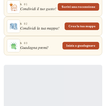
№ 01
Scrivi una recensione
Condividi il tuo gusto!
№ 02
Crea la tua mappa
Condividi la tua mappa!
№ 03
Inizia a guadagnare
Guadagna premi!