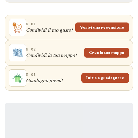
№ 01
Scrivi una recensione
Condividi il tuo gusto!
№ 02
Crea la tua mappa
Condividi la tua mappa!
№ 03
Inizia a guadagnare
Guadagna premi!