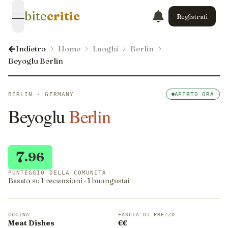
bite
critic
Registrati
open navigation menu
Indietro
Home
Luoghi
Berlin
Beyoglu Berlin
BERLIN · GERMANY
APERTO ORA
Beyoglu
Berlin
7
.96
PUNTEGGIO DELLA COMUNITÀ
Basato su 1 recensioni · 1 buongustai
CUCINA
FASCIA DI PREZZO
Meat Dishes
€€