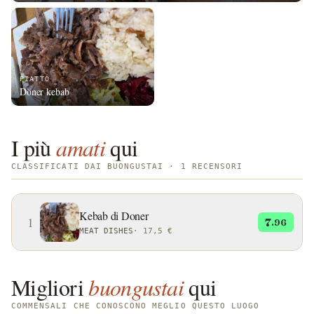
PIATTO
Döner kebab
I più
amati
qui
CLASSIFICATI DAI BUONGUSTAI · 1 RECENSORI
Kebab di Doner
1
7
.96
MEAT DISHES
·
17,5 €
Migliori
buongustai
qui
COMMENSALI CHE CONOSCONO MEGLIO QUESTO LUOGO