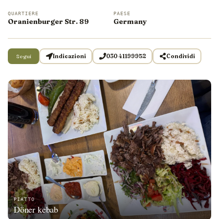
QUARTIERE
PAESE
Oranienburger Str. 89
Germany
Segui
Indicazioni
030 41199952
Condividi
PIATTO
Döner kebab