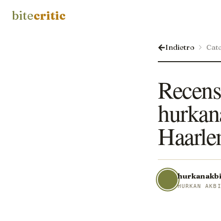
bite
critic
Indietro
Cate
Recensi
hurkan
Haarle
hurkanakbi
HURKAN AKB