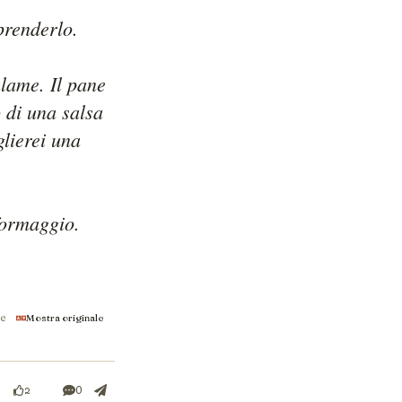
renderlo.

lame. Il pane 
di una salsa 
lierei una 
ormaggio.

se
Mostra originale
0
2