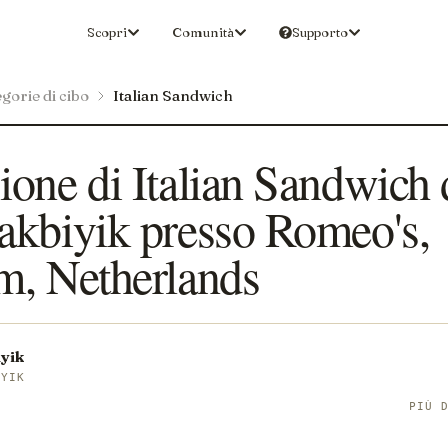
Scopri
Comunità
Supporto
gorie di cibo
Italian Sandwich
one di Italian Sandwich 
akbiyik presso Romeo's,
m, Netherlands
yik
IYIK
PIÙ 