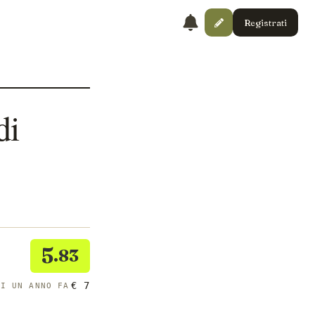
Registrati
di
5
.83
€ 7
DI UN ANNO FA