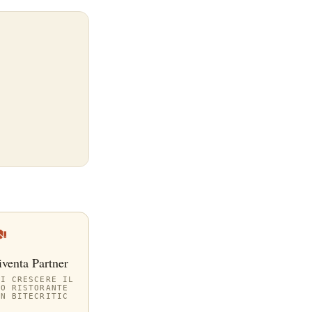
iventa Partner
AI CRESCERE IL
UO RISTORANTE
ON BITECRITIC